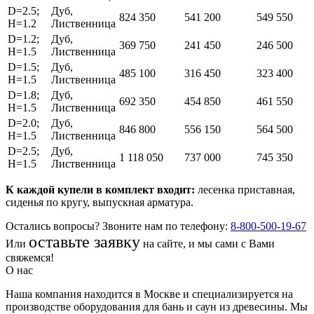
D=2.5;
Дуб,
824 350
541 200
549 550
H=1.2
Лиственница
D=1.2;
Дуб,
369 750
241 450
246 500
H=1.5
Лиственница
D=1.5;
Дуб,
485 100
316 450
323 400
H=1.5
Лиственница
D=1.8;
Дуб,
692 350
454 850
461 550
H=1.5
Лиственница
D=2.0;
Дуб,
846 800
556 150
564 500
H=1.5
Лиственница
D=2.5;
Дуб,
1 118 050
737 000
745 350
H=1.5
Лиственница
К каждой купели в комплект входит:
лесенка приставная,
сиденья по кругу, выпускная арматура.
Остались вопросы? Звоните нам по телефону:
8-800-500-19-67
оставьте заявку
Или
на сайте, и мы сами с Вами
свяжемся!
О нас
Наша компания находится в Москве и специализируется на
производстве оборудования для бань и саун из древесины. Мы