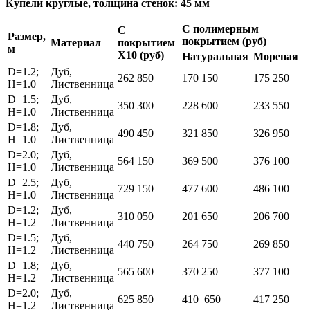
Купели круглые, толщина стенок: 45 мм
С полимерным
С
Размер,
покрытием (руб)
Материал
покрытием
м
Х10 (руб)
Натуральная
Мореная
D=1.2;
Дуб,
262 850
170 150
175 250
H=1.0
Лиственница
D=1.5;
Дуб,
350 300
228 600
233 550
H=1.0
Лиственница
D=1.8;
Дуб,
490 450
321 850
326 950
H=1.0
Лиственница
D=2.0;
Дуб,
564 150
369 500
376 100
H=1.0
Лиственница
D=2.5;
Дуб,
729 150
477 600
486 100
H=1.0
Лиственница
D=1.2;
Дуб,
310 050
201 650
206 700
H=1.2
Лиственница
D=1.5;
Дуб,
440 750
264 750
269 850
H=1.2
Лиственница
D=1.8;
Дуб,
565 600
370 250
377 100
H=1.2
Лиственница
D=2.0;
Дуб,
625 850
410 650
417 250
H=1.2
Лиственница