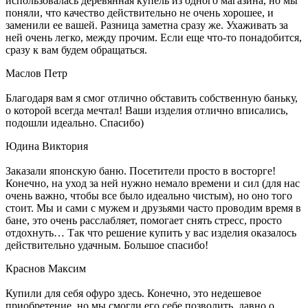
использовалась деревянная купель из одного магазина, но мы
поняли, что качество действительно не очень хорошее, и
заменили ее вашей. Разница заметна сразу же. Ухаживать за
ней очень легко, между прочим. Если еще что-то понадобится,
сразу к вам будем обращаться.
Маслов Петр
Благодаря вам я смог отлично обставить собственную баньку,
о которой всегда мечтал! Ваши изделия отлично вписались,
подошли идеально. Спасибо)
Юдина Виктория
Заказали японскую баню. Посетители просто в восторге!
Конечно, на уход за ней нужно немало времени и сил (для нас
очень важно, чтобы все было идеально чистым), но оно того
стоит. Мы и сами с мужем и друзьями часто проводим время в
бане, это очень расслабляет, помогает снять стресс, просто
отдохнуть… Так что решение купить у вас изделия оказалось
действительно удачным. Большое спасибо!
Краснов Максим
Купили для себя офуро здесь. Конечно, это недешевое
приобретение, но мы смогли его себе позволить, давно о